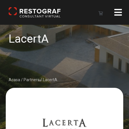
LacertA
Acasa
/
Partners
/
LacertA