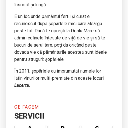
însorită și lungă.
E un loc unde pământul fertil și curat e
recunoscut după șopârlele mici care aleargă
peste tot. Dacă te oprești la Dealu Mare să
admiri colinele înțesate de viță de vie și să te
bucuri de aerul tare, poți da oricând peste
dovada vie că pământurile acestea sunt ideale
pentru struguri: șopârlele.
În 2011, șopârlele au împrumutat numele lor
latin vinurilor multi-premiate din aceste locuri:
Lacerta.
CE FACEM
SERVICII